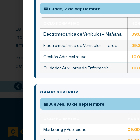
inscripción» que acredita haber sido
📅 Lunes, 7 de septiembre
propuesto por el equipo docente del centro
de origen del alumno.
CICLO FORMATIVO
HO
La duración de los ciclos es de 2000 horas,
Electromecánica de Vehículos – Mañana
09:
incluyendo 400h de prácticas de formación en
empresas (FCT)
Electromecánica de Vehículos – Tarde
09:
Próximamente se abrirá el plazo para la solicitu
Gestión Administrativa
10:
de ciclos de Grado Medio y Grado Superior.
Cuidados Auxiliares de Enfermería
10:
Anterior
Siguiente
GRADO SUPERIOR
📅 Jueves, 10 de septiembre
CICLO FORMATIVO
HORA
Marketing y Publicidad
09:00