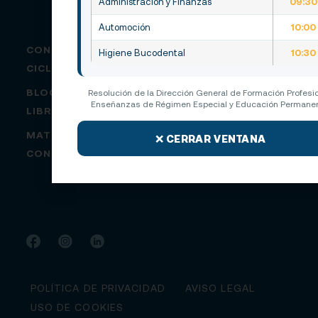
Administración y Finanzas
09:30
Automoción
10:00
CONÓCENOS
Higiene Bucodental
10:30
CICLOS
BLOG
Resolución de la Dirección General de Formación Profesio
Enseñanzas de Régimen Especial y Educación Permanen
LIBROS DE TEXTO
MATRICULACIÓN
✕ CERRAR VENTANA
CONTACTO
POLÍTICA DE PRIVACIDAD
AVISO LEGAL
USO DE COOKIES