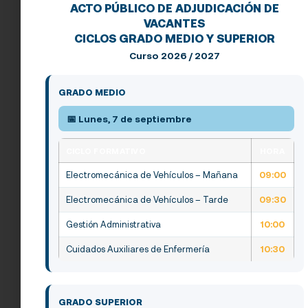
de junio de 2024
hasta las
14:00 horas del día
ACTO PÚBLICO DE ADJUDICACIÓN DE
27 de junio de 2024
.
VACANTES
CICLOS GRADO MEDIO Y SUPERIOR
La solicitud debe realizarse en la página web de
Curso 2026 / 2027
la CARM, accediendo al siguiente enlace:
GRADO MEDIO
https://sede.carm.es/educacionPAE/formularios/F
📅 Lunes, 7 de septiembre
Recuerda que en Cabezo FP contamos con los
siguientes ciclos de
Formación Profesional de
CICLO FORMATIVO
HORA
Grado Medio
:
Electromecánica de Vehículos – Mañana
09:00
Técnico en Electromecánica de Vehículos
Electromecánica de Vehículos – Tarde
09:30
Automóviles
Cuidados Auxiliares de Enfermería
Gestión Administrativa
10:00
Gestión Administrativa
Cuidados Auxiliares de Enfermería
10:30
Y con los siguientes de ciclos de
Grado
Superior
:
GRADO SUPERIOR
Marketing y Publicidad