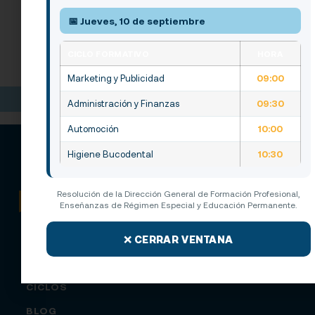
Automoción
📅 Jueves, 10 de septiembre
Higiene Bucodental
Administración y Finanzas
CICLO FORMATIVO
HORA
Marketing y Publicidad
09:00
Anterior
Siguiente
Administración y Finanzas
09:30
Automoción
10:00
Higiene Bucodental
10:30
Resolución de la Dirección General de Formación Profesional,
Enseñanzas de Régimen Especial y Educación Permanente.
✕ CERRAR VENTANA
CONÓCENOS
CICLOS
BLOG